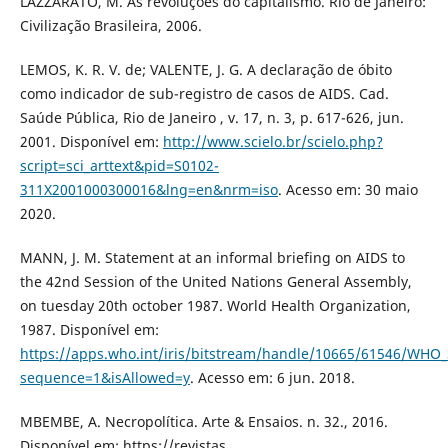
LAZZARATO, M. As revoluções do capitalismo. Rio de Janeiro:
Civilização Brasileira, 2006.
LEMOS, K. R. V. de; VALENTE, J. G. A declaração de óbito
como indicador de sub-registro de casos de AIDS. Cad.
Saúde Pública, Rio de Janeiro , v. 17, n. 3, p. 617-626, jun.
2001. Disponível em:
http://www.scielo.br/scielo.php?
script=sci_arttext&pid=S0102-
311X2001000300016&lng=en&nrm=iso
. Acesso em: 30 maio
2020.
MANN, J. M. Statement at an informal briefing on AIDS to
the 42nd Session of the United Nations General Assembly,
on tuesday 20th october 1987. World Health Organization,
1987. Disponível em:
https://apps.who.int/iris/bitstream/handle/10665/61546/WHO_
sequence=1&isAllowed=y
. Acesso em: 6 jun. 2018.
MBEMBE, A. Necropolítica. Arte & Ensaios. n. 32., 2016.
Disponível em: https://revistas.