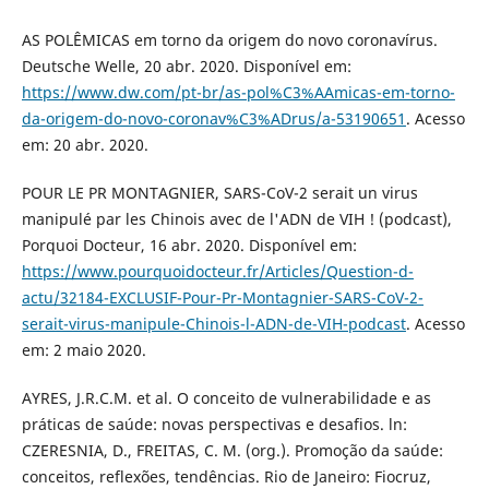
AS POLÊMICAS em torno da origem do novo coronavírus.
Deutsche Welle, 20 abr. 2020. Disponível em:
https://www.dw.com/pt-br/as-pol%C3%AAmicas-em-torno-
da-origem-do-novo-coronav%C3%ADrus/a-53190651
. Acesso
em: 20 abr. 2020.
POUR LE PR MONTAGNIER, SARS-CoV-2 serait un virus
manipulé par les Chinois avec de l'ADN de VIH ! (podcast),
Porquoi Docteur, 16 abr. 2020. Disponível em:
https://www.pourquoidocteur.fr/Articles/Question-d-
actu/32184-EXCLUSIF-Pour-Pr-Montagnier-SARS-CoV-2-
serait-virus-manipule-Chinois-l-ADN-de-VIH-podcast
. Acesso
em: 2 maio 2020.
AYRES, J.R.C.M. et al. O conceito de vulnerabilidade e as
práticas de saúde: novas perspectivas e desafios. ln:
CZERESNIA, D., FREITAS, C. M. (org.). Promoção da saúde:
conceitos, reflexões, tendências. Rio de Janeiro: Fiocruz,