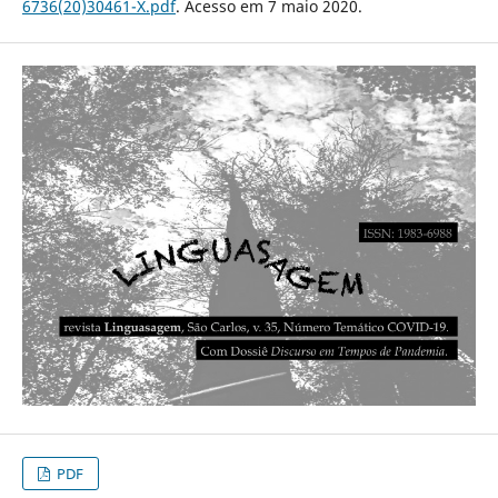
6736(20)30461-X.pdf
. Acesso em 7 maio 2020.
PDF