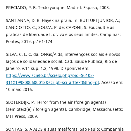
PRECIADO, P. B. Texto yonque. Madrid: Espasa, 2008.
SANT’ANNA, D. B. Hayek na praia. In: BUTTURI JUNIOR, A.;
CANDIOTTO, C.; SOUZA, P. de; CAPONI, S. Foucault e as
práticas de liberdade I: o vivo e os seus limites. Campinas:
Pontes, 2019. p.161-174.
SILVA, C. L. C. da. ONGs/Aids, intervenções sociais e novos
laços de solidariedade social. Cad. Saúde Pública, Rio de
Janeiro, v.14 sup. 1.2, 1998. Disponível em:
https://www.scielo.br/scielo.php?pid=S0102-
311X1998000600012&script=sci_arttext&tlng=pt
. Acesso em:
10 maio 2016.
SLOTERDIJK, P. Terror from the air (foreign agents)
(semiotext(e) / foreign agents). Cambridge, Massachusetts:
MIT Press, 2009.
SONTAG, S. A AIDS e suas metáforas. São Paulo: Companhia