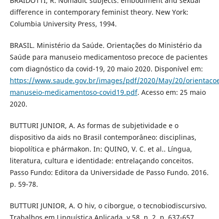
BRAIDOTTI, R. Nomadic subjects: embodiment and sexual
difference in contemporary feminist theory. New York:
Columbia University Press, 1994.
BRASIL. Ministério da Saúde. Orientações do Ministério da
Saúde para manuseio medicamentoso precoce de pacientes
com diagnóstico da covid-19, 20 maio 2020. Disponível em:
https://www.saude.gov.br/images/pdf/2020/May/20/orientaco
manuseio-medicamentoso-covid19.pdf
. Acesso em: 25 maio
2020.
BUTTURI JUNIOR, A. As formas de subjetividade e o
dispositivo da aids no Brasil contemporâneo: disciplinas,
biopolítica e phármakon. In: QUINO, V. C. et al.. Língua,
literatura, cultura e identidade: entrelaçando conceitos.
Passo Fundo: Editora da Universidade de Passo Fundo. 2016.
p. 59-78.
BUTTURI JUNIOR, A. O hiv, o ciborgue, o tecnobiodiscursivo.
Trabalhos em Linguística Aplicada, v.58, n. 2, p. 637-657,