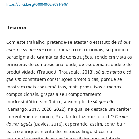
https://orcid.org/0000-0002-9091-9461
Resumo
Com este trabalho, pretende-se atestar o estatuto de
só que
nunca
e
só que sim
como ironias construcionais, segundo o
paradigma da Gramática de Construções. Tendo em vista os
princípios de composicionalidade, de esquematicidade e de
produtividade (Traugott; Trousdale, 2013),
só que nunca
e
só
que sim
constituem construções prototípicas, porque se
mostram mais esquemáticas, mais produtivas e menos
composicionais, graças a seu comportamento
morfossintático-semântico, a exemplo de
só que não
(Camargo, 2017, 2020, 2022), na qual se destaca um caráter
inerentemente irônico. Para tanto, fazemos uso d’
O
Corpus
do Português
(Davies, 2016), esperando, assim, contribuir
para o enriquecimento dos estudos linguísticos no
português escrito de variação brasileira, no sentido de